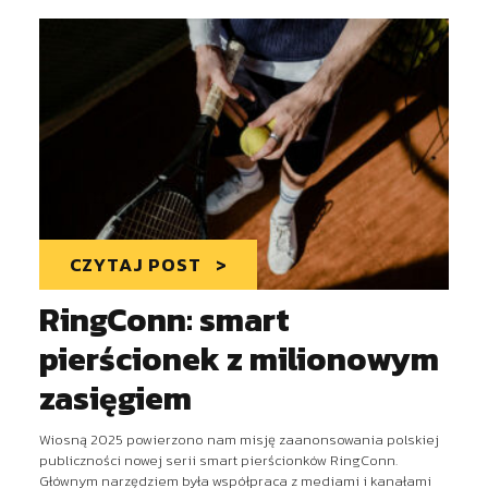
CZYTAJ POST
RingConn: smart
pierścionek z milionowym
zasięgiem
Wiosną 2025 powierzono nam misję zaanonsowania polskiej
publiczności nowej serii smart pierścionków RingConn.
Głównym narzędziem była współpraca z mediami i kanałami